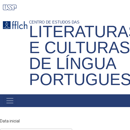
Pular
para
o
CENTRO DE ESTUDOS DAS
LITERATURA
conteúdo
principal
E CULTURAS
DE LÍNGUA
PORTUGUE
MENU
PRINCIPAL
Data inicial