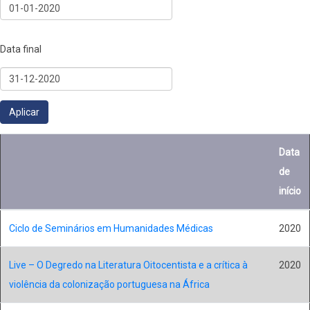
Data final
Data
de
início
Ciclo de Seminários em Humanidades Médicas
2020
Live – O Degredo na Literatura Oitocentista e a crítica à
2020
violência da colonização portuguesa na África