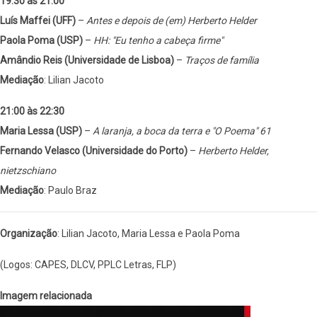
19:30 às 21:00
Luís Maffei (UFF)
–
Antes e depois de (em) Herberto Helder
Paola Poma (USP)
–
HH: "Eu tenho a cabeça firme"
Amândio Reis (Universidade de Lisboa)
–
Traços de família
Mediação
: Lilian Jacoto
21:00 às 22:30
Maria Lessa (USP)
–
A laranja, a boca da terra e "O Poema" 61
Fernando Velasco (Universidade do Porto)
–
Herberto Helder,
nietzschiano
Mediação
: Paulo Braz
Organização
: Lilian Jacoto, Maria Lessa e Paola Poma
(Logos: CAPES, DLCV, PPLC Letras, FLP)
Imagem relacionada