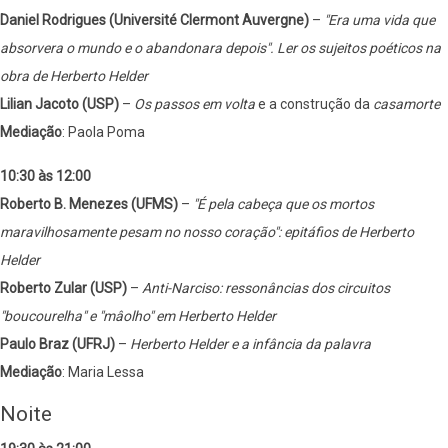
Daniel Rodrigues (Université Clermont Auvergne)
–
"Era uma vida que
absorvera o mundo e o abandonara depois". Ler os sujeitos poéticos na
obra de Herberto Helder
Lilian Jacoto (USP)
–
Os passos em volta
e a construção da
casamorte
Mediação
: Paola Poma
10:30 às 12:00
Roberto B. Menezes (UFMS)
–
"É pela cabeça que os mortos
maravilhosamente pesam no nosso coração": epitáfios de Herberto
Helder
Roberto Zular (USP)
–
Anti-Narciso: ressonâncias dos circuitos
"boucourelha" e "mâolho" em Herberto Helder
Paulo Braz (UFRJ)
–
Herberto Helder e a infância da palavra
Mediação
: Maria Lessa
Noite