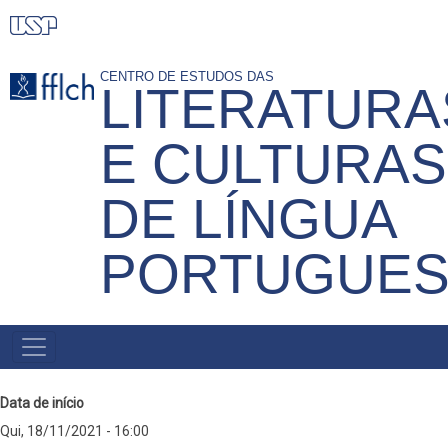
Pular
para
o
CENTRO DE ESTUDOS DAS
LITERATURA
conteúdo
principal
E CULTURAS
DE LÍNGUA
PORTUGUE
MENU
PRINCIPAL
Data de início
Qui, 18/11/2021 - 16:00